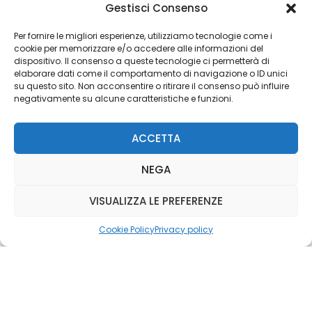
Gestisci Consenso
Editoriale Farlastrada Srl
Via Martiri della Libertà, 28
Per fornire le migliori esperienze, utilizziamo tecnologie come i
cookie per memorizzare e/o accedere alle informazioni del
20833 Giussano (MB)
dispositivo. Il consenso a queste tecnologie ci permetterà di
P.I. 06982770965
elaborare dati come il comportamento di navigazione o ID unici
su questo sito. Non acconsentire o ritirare il consenso può influire
negativamente su alcune caratteristiche e funzioni.
Privacy Policy
Cookie Policy
Risorse Aggiuntive
ACCETTA
NEGA
VISUALIZZA LE PREFERENZE
Cookie Policy
Privacy policy