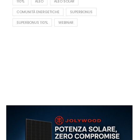
110%
ALEO
ALEO SOLAR
COMUNITÀ ENERGETICHE
SUPERBONUS
SUPERBONUS 110%
WEBINAR