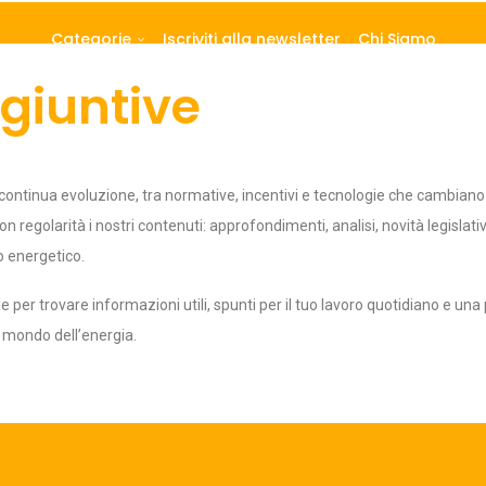
Categorie
Iscriviti alla newsletter
Chi Siamo
giuntive
è in continua evoluzione, tra normative, incentivi e tecnologie che camb
on regolarità i nostri contenuti: approfondimenti, analisi, novità legisla
o energetico.
ale per trovare informazioni utili, spunti per il tuo lavoro quotidiano e 
 mondo dell’energia.