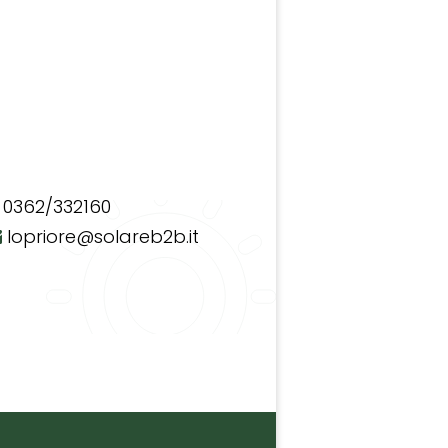
0362/332160
lopriore@solareb2b.it