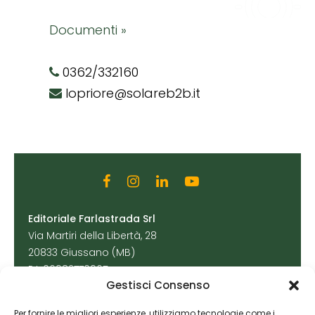
Documenti »
0362/332160
lopriore@solareb2b.it
Editoriale Farlastrada Srl
Via Martiri della Libertà, 28
20833 Giussano (MB)
P.I. 06982770965
Gestisci Consenso
Privacy Policy
Per fornire le migliori esperienze, utilizziamo tecnologie come i