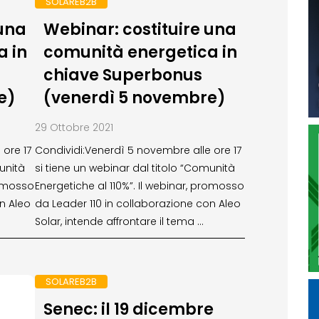
SOLAREB2B
 una
Webinar: costituire una
a in
comunità energetica in
chiave Superbonus
e)
(venerdì 5 novembre)
29 Ottobre 2021
 ore 17
Condividi:Venerdì 5 novembre alle ore 17
unità
si tiene un webinar dal titolo “Comunità
romosso
Energetiche al 110%”. Il webinar, promosso
n Aleo
da Leader 110 in collaborazione con Aleo
Solar, intende affrontare il tema …
SOLAREB2B
Senec: il 19 dicembre