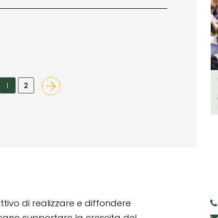
1
2
tivo di realizzare e diffondere
ssano supportare la crescita del