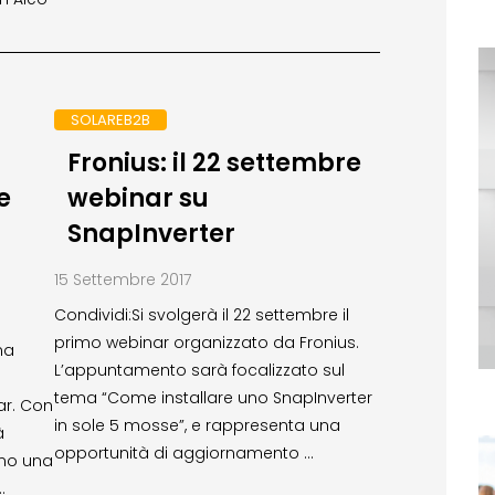
SOLAREB2B
Fronius: il 22 settembre
e
webinar su
SnapInverter
15 Settembre 2017
Condividi:Si svolgerà il 22 settembre il
primo webinar organizzato da Fronius.
na
L’appuntamento sarà focalizzato sul
tema “Come installare uno SnapInverter
ar. Con
in sole 5 mosse”, e rappresenta una
à
opportunità di aggiornamento …
nno una
…