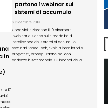
partono i webinar sui
sistemi di accumulo
6 Dicembre 2018
Condividi:Inizieranno il 19 dicembre
i webinar di Senec sulle modalità di
installazione dei sistemi di accumulo. I
 una
seminari Senec.Tech, rivolti a installatori e
progettisti, proseguiranno poi con
a in
cadenza bisettimanale. Gli incontri, della
…
e)
 ore 17
unità
romosso
n Aleo