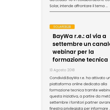
Solar, intende affrontare il tema …
SOLAREB2B
BayWa r.e.: al via a
settembre un canal
webinar per la
formazione tecnica
13 Agosto 2018
Condividi:BayWa r.e. ha attivato u
piattaforma online dedicata alla
formazione tecnica tramite webin
questa iniziativa, a partire da met
settembre i fornitori partner avra
finestra privilegiata per informare 