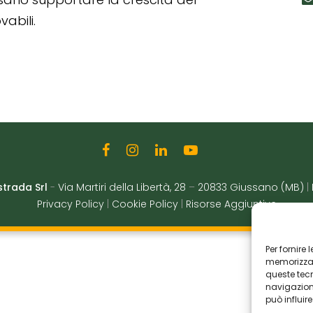
abili.
strada Srl
-
Via Martiri della Libertà, 28
–
20833 Giussano (MB)
|
Privacy Policy
|
Cookie Policy
|
Risorse Aggiuntive
Per fornire
memorizzare
queste tec
navigazione
può influir