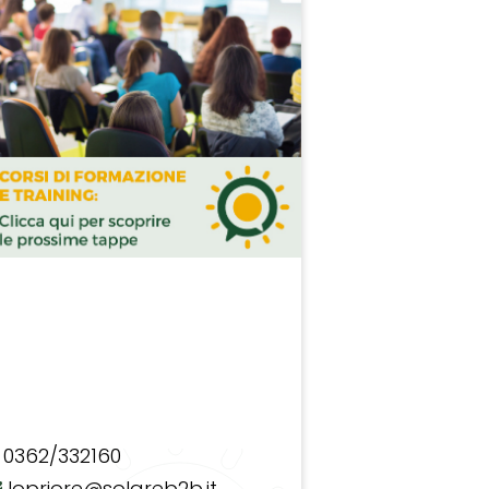
0362/332160
lopriore@solareb2b.it