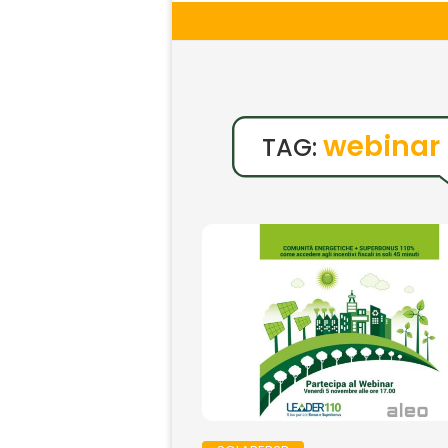
webinar
TAG: