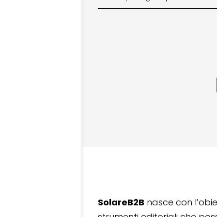
SolareB2B
nasce con l’obiet
strumenti editoriali che po