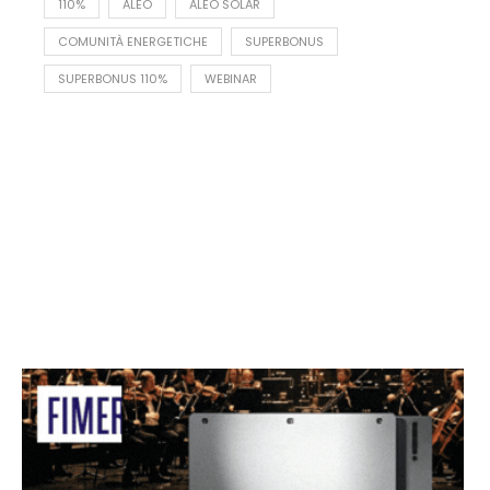
110%
ALEO
ALEO SOLAR
COMUNITÀ ENERGETICHE
SUPERBONUS
SUPERBONUS 110%
WEBINAR