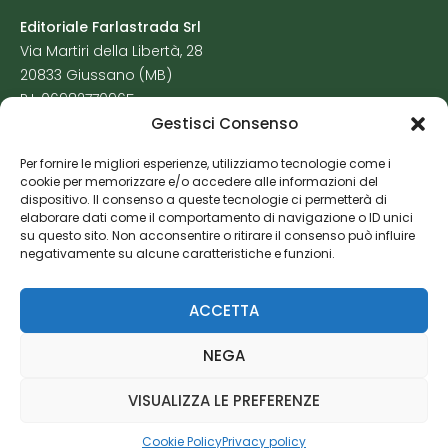
Editoriale Farlastrada Srl
Via Martiri della Libertà, 28
20833 Giussano (MB)
P.I. 06982770965
Gestisci Consenso
Privacy Policy
Per fornire le migliori esperienze, utilizziamo tecnologie come i
Cookie Policy
cookie per memorizzare e/o accedere alle informazioni del
Risorse Aggiuntive
dispositivo. Il consenso a queste tecnologie ci permetterà di
elaborare dati come il comportamento di navigazione o ID unici
su questo sito. Non acconsentire o ritirare il consenso può influire
negativamente su alcune caratteristiche e funzioni.
ACCETTA
NEGA
VISUALIZZA LE PREFERENZE
Cookie Policy
Privacy policy