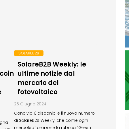
SOLAREB2B
SolareB2B Weekly: le
icoin
ultime notizie dal
mercato del
e
fotovoltaico
26 Giugno 2024
Condividi:È disponibile il nuovo numero
di SolareB2B Weekly, che come ogni
agna
mercoledì propone la rubrica “Green