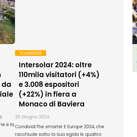
SOLAREB2B
Intersolar 2024: oltre
n
110mila visitatori (+4%)
 da
e 3.008 espositori
iale
(+22%) in fiera a
Monaco di Baviera
o
25 Giugno 2024
ne e la
Condividi:The smarter E Europe 2024, che
racchiude sotto la sua egida le quattro