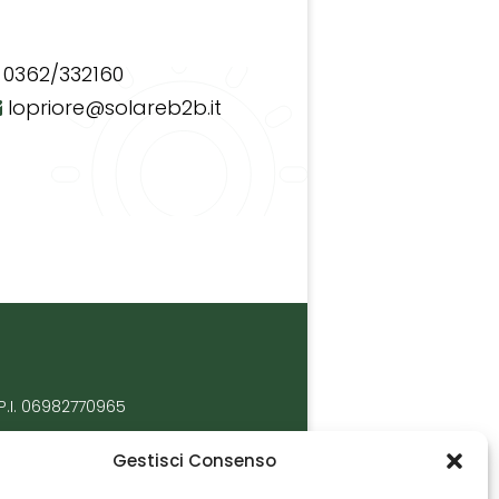
0362/332160
lopriore@solareb2b.it
P.I. 06982770965
Gestisci Consenso