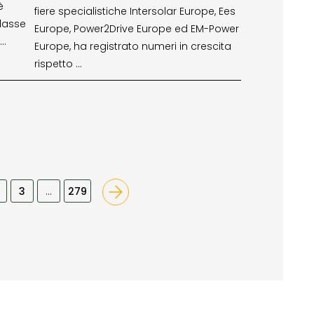
è
fiere specialistiche Intersolar Europe, Ees
lasse
Europe, Power2Drive Europe ed EM-Power
 …
Europe, ha registrato numeri in crescita
rispetto …
3
…
279