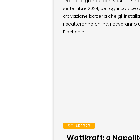
“Parti alla grande con Kostal”. Fino
settembre 2024, per ogni codice d
attivazione batteria che gli installa
riscatteranno online, riceveranno 
Plenticoin …
SOLAREB2B
Wattkraft: a Napoli