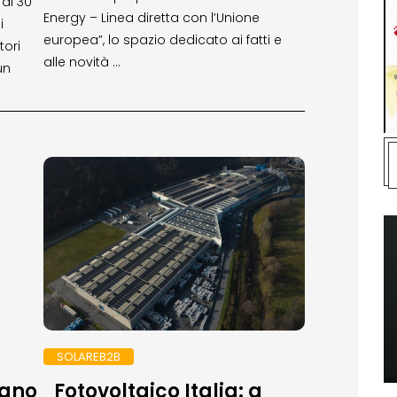
 al 30
Energy – Linea diretta con l’Unione
i
europea”, lo spazio dedicato ai fatti e
tori
alle novità …
un
SOLAREB2B
tano
Fotovoltaico Italia: a