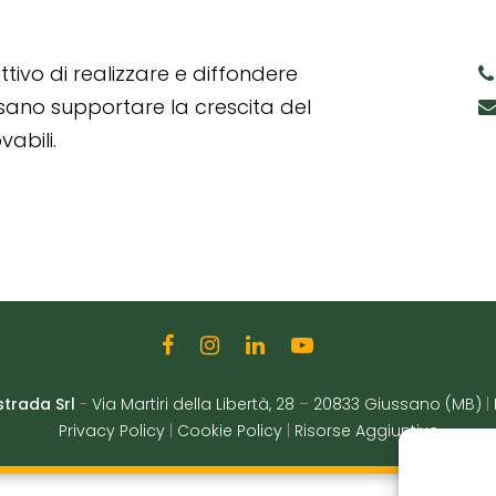
tivo di realizzare e diffondere
ssano supportare la crescita del
abili.
strada Srl
-
Via Martiri della Libertà, 28
–
20833 Giussano (MB)
|
Privacy Policy
|
Cookie Policy
|
Risorse Aggiuntive