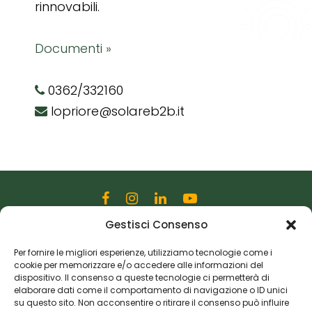
rinnovabili.
Documenti »
0362/332160
lopriore@solareb2b.it
Gestisci Consenso
Editoriale Farlastrada Srl
Via Martiri della Libertà, 28
Per fornire le migliori esperienze, utilizziamo tecnologie come i
cookie per memorizzare e/o accedere alle informazioni del
20833 Giussano (MB)
dispositivo. Il consenso a queste tecnologie ci permetterà di
P.I. 06982770965
elaborare dati come il comportamento di navigazione o ID unici
su questo sito. Non acconsentire o ritirare il consenso può influire