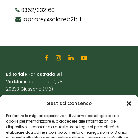
0362/332160
lopriore@solareb2b.it
Editoriale Farlastrada Srl
Via Martiri della Libertà, 28
20833 Giussano (MB)
P.I. 06982770965
Gestisci Consenso
Privacy Policy
Per fornire le migliori esperienze, utilizziamo tecnologie come i
Cookie Policy
cookie per memorizzare e/o accedere alle informazioni del
Risorse Aggiuntive
dispositivo. Il consenso a queste tecnologie ci permetterà di
elaborare dati come il comportamento di navigazione o ID unici
su questo sito. Non acconsentire o ritirare il consenso può influire