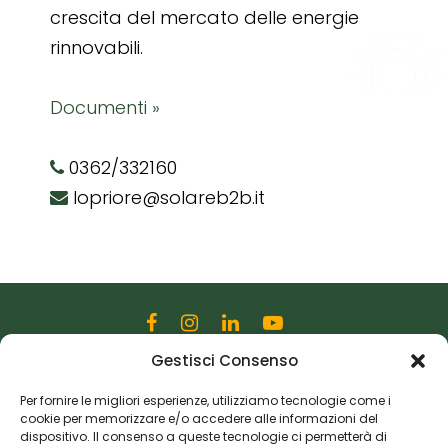
crescita del mercato delle energie
rinnovabili.
Documenti »
0362/332160
lopriore@solareb2b.it
Gestisci Consenso
Editoriale Farlastrada Srl
Via Martiri della Libertà, 28
Per fornire le migliori esperienze, utilizziamo tecnologie come i
cookie per memorizzare e/o accedere alle informazioni del
20833 Giussano (MB)
dispositivo. Il consenso a queste tecnologie ci permetterà di
P.I. 06982770965