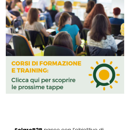
SolareB2B
nasce con l’obiettivo di