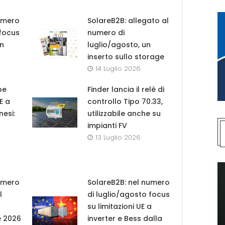
umero
SolareB2B: allegato al
 focus
numero di
in
luglio/agosto, un
inserto sullo storage
14 Luglio 2026
pe
Finder lancia il relè di
UE a
controllo Tipo 70.33,
nesi:
utilizzabile anche su
impianti FV
13 Luglio 2026
umero
SolareB2B: nel numero
l
di luglio/agosto focus
su limitazioni UE a
e 2026
inverter e Bess dalla