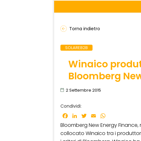
Torna indietro
SOLAREB2B
Winaico produt
Bloomberg New
2 Settembre 2015
Condividi:
Facebook
LinkedIn
Twitter
Email
WhatsApp
Bloomberg New Energy Finance, ne
collocato Winaico tra i produttori