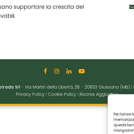
ssano supportare la crescita del
abili.
strada Srl
-
Via Martiri della Libertà, 28
–
20833 Giussano (MB)
|
Privacy Policy
|
Cookie Policy
|
Risorse Aggiuntive
Per fornire
memorizzare
queste tec
navigazione