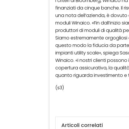
i criteri di Bloomberg, Winaico ha 
finanziati da cinque banche. Il 
una nota dell’azienda, è dovuto a
moduli Winaico. «Fin dall’inizio s
produttori di moduli di qualità per
Siamo estremamente orgogliosi d
questo modo la fiducia da parte 
impianti utility scale», spiega S
Winaico. «I nostri clienti possono i
copertura assicurativa, la qualità 
quanto riguarda investimento e t
(s3)
Articoli correlati