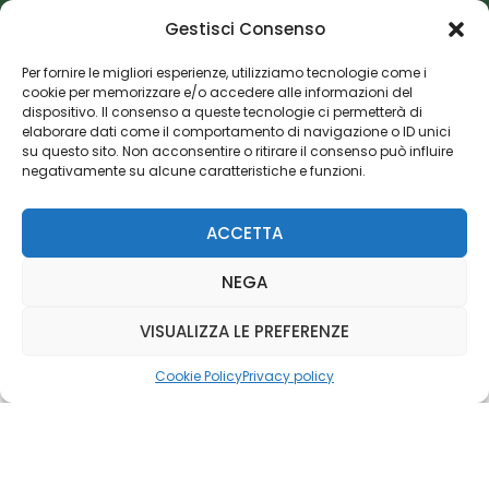
Gestisci Consenso
Editoriale Farlastrada Srl
Per fornire le migliori esperienze, utilizziamo tecnologie come i
Via Martiri della Libertà, 28
cookie per memorizzare e/o accedere alle informazioni del
20833 Giussano (MB)
dispositivo. Il consenso a queste tecnologie ci permetterà di
P.I. 06982770965
elaborare dati come il comportamento di navigazione o ID unici
su questo sito. Non acconsentire o ritirare il consenso può influire
negativamente su alcune caratteristiche e funzioni.
Privacy Policy
Cookie Policy
Risorse Aggiuntive
ACCETTA
NEGA
VISUALIZZA LE PREFERENZE
Cookie Policy
Privacy policy