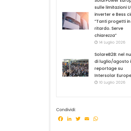
SolarPower Euro
sulle limitazioni 
inverter e Bess ci
“Tanti progetti in
ritardo. Serve
chiarezza”
14 Luglio 2026
SolareB2B: nel n
di luglio/agosto i
reportage su
Intersolar Europ
10 Luglio 2026
Condividi:
Facebook
LinkedIn
Twitter
Email
WhatsApp