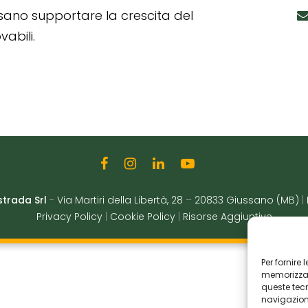
ssano supportare la crescita del
abili.
strada Srl
-
Via Martiri della Libertà, 28
–
20833 Giussano (MB)
|
Privacy Policy
|
Cookie Policy
|
Risorse Aggiuntive
Per fornire
memorizzare
queste tec
navigazione