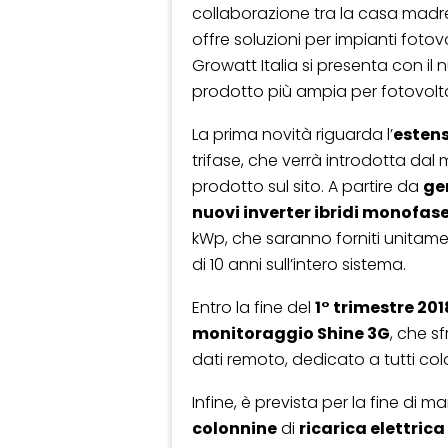
collaborazione tra la casa madr
offre soluzioni per impianti fotovo
Growatt Italia si presenta con il
prodotto più ampia per fotovoltai
La prima novità riguarda l’
esten
trifase, che verrà introdotta dal 
prodotto sul sito. A partire da
ge
nuovi inverter ibridi monofas
kWp, che saranno forniti unitament
di 10 anni sull’intero sistema.
Entro la fine del
1° trimestre 201
monitoraggio Shine 3G
, che s
dati remoto, dedicato a tutti co
Infine, è prevista per la fine di m
colonnine
di
ricarica elettric