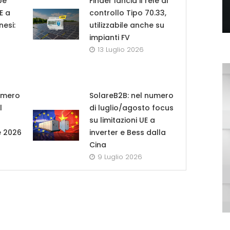
pe
Finder lancia il relè di
UE a
controllo Tipo 70.33,
nesi:
utilizzabile anche su
impianti FV
13 Luglio 2026
umero
SolareB2B: nel numero
l
di luglio/agosto focus
su limitazioni UE a
e 2026
inverter e Bess dalla
Cina
9 Luglio 2026