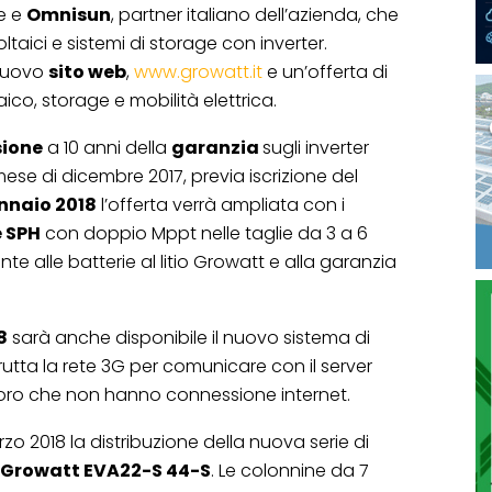
e e
Omnisun
, partner italiano dell’azienda, che
ltaici e sistemi di storage con inverter.
 nuovo
sito web
,
www.growatt.it
e un’offerta di
co, storage e mobilità elettrica.
sione
a 10 anni della
garanzia
sugli inverter
mese di dicembre 2017, previa iscrizione del
nnaio 2018
l’offerta verrà ampliata con i
e SPH
con doppio Mppt nelle taglie da 3 a 6
e alle batterie al litio Growatt e alla garanzia
8
sarà anche disponibile il nuovo sistema di
frutta la rete 3G per comunicare con il server
loro che non hanno connessione internet.
arzo 2018 la distribuzione della nuova serie di
a Growatt EVA22-S 44-S
. Le colonnine da 7