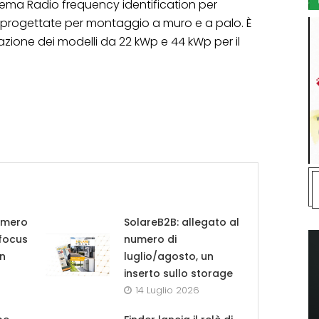
ma Radio frequency identification per
progettate per montaggio a muro e a palo. È
zione dei modelli da 22 kWp e 44 kWp per il
umero
SolareB2B: allegato al
 focus
numero di
in
luglio/agosto, un
inserto sullo storage
14 Luglio 2026