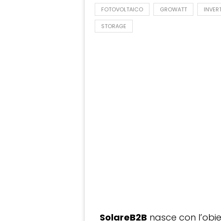
FOTOVOLTAICO
GROWATT
INVER
STORAGE
SolareB2B
nasce con l’obiet