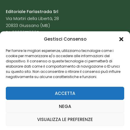
Editoriale Farlastrada Srl
Via Martiri della Libertà, 28
20833 Giussano (MB)
P.I. 06982770965
Gestisci Consenso
Privacy Policy
Per fornire le migliori esperienze, utilizziamo tecnologie come i
Cookie Policy
cookie per memorizzare e/o accedere alle informazioni del
Risorse Aggiuntive
dispositivo. Il consenso a queste tecnologie ci permetterà di
elaborare dati come il comportamento di navigazione o ID unici
su questo sito. Non acconsentire o ritirare il consenso può influire
negativamente su alcune caratteristiche e funzioni.
ACCETTA
NEGA
VISUALIZZA LE PREFERENZE