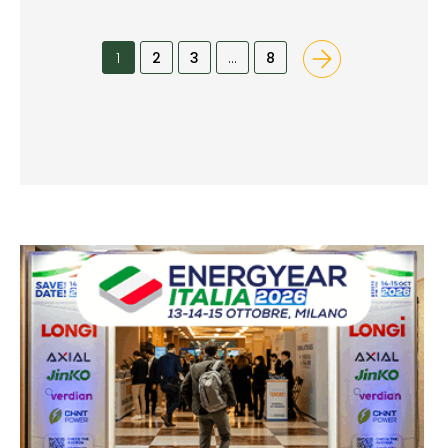
1
2
3
…
8