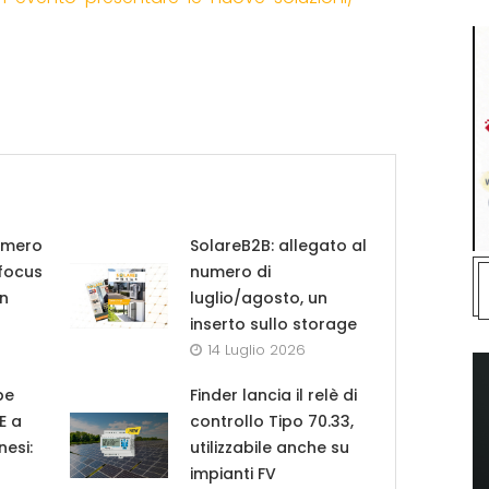
umero
SolareB2B: allegato al
 focus
numero di
in
luglio/agosto, un
inserto sullo storage
14 Luglio 2026
pe
Finder lancia il relè di
UE a
controllo Tipo 70.33,
nesi:
utilizzabile anche su
impianti FV