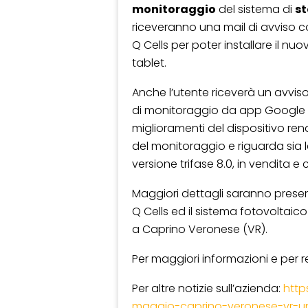
monitoraggio
del sistema di
st
riceveranno una mail di avviso co
Q Cells per poter installare il n
tablet.
Anche l’utente riceverà un avviso 
di monitoraggio da app Google 
miglioramenti del dispositivo rend
del monitoraggio e riguarda sia l
versione trifase 8.0, in vendita e 
Maggiori dettagli saranno presen
Q Cells ed il sistema fotovoltaic
a Caprino Veronese (VR).
Per maggiori informazioni e per r
Per altre notizie sull’azienda:
http
maggio-caprino-veronese-vr-un