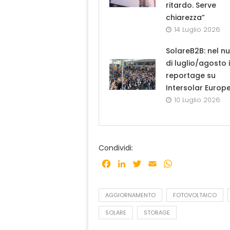
ritardo. Serve
chiarezza”
14 Luglio 2026
SolareB2B: nel n
di luglio/agosto i
reportage su
Intersolar Europ
10 Luglio 2026
Condividi:
Facebook
LinkedIn
Twitter
Email
WhatsApp
AGGIORNAMENTO
FOTOVOLTAICO
SOLARE
STORAGE