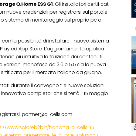
orage Q.Home ESS G1
. Gli installatori certificati
n nuove credenziali per registrarsi sul portale
uovo sistema di monitoraggio sul proprio pc o
con la possibilità di installare il nuovo sistema
Play ed App Store. L’aggiornamento applica
endo più intuitiva la fruizione dei contenuti
e versioni monofase da 3.6 e 5.5 sia la nuova
certificata per il mercato italiano da giugno.
tati durante il convegno “Le nuove soluzioni
o innovativo completo” che si terrà il 15 maggio
egistrarsi: partner@q-cells.com
s://www.solareb2b.it/hanwha-q-cells-15-
-evento-presentare-le-nuove-soluzioni/