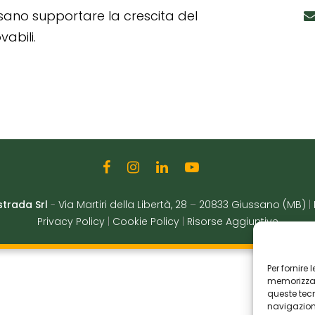
ssano supportare la crescita del
abili.
strada Srl
-
Via Martiri della Libertà, 28
–
20833 Giussano (MB)
|
Privacy Policy
|
Cookie Policy
|
Risorse Aggiuntive
Per fornire
memorizzare
queste tec
navigazione