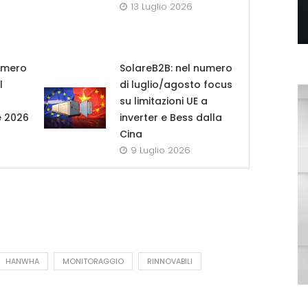
13 Luglio 2026
umero
SolareB2B: nel numero
l
di luglio/agosto focus
su limitazioni UE a
e 2026
inverter e Bess dalla
Cina
9 Luglio 2026
HANWHA
MONITORAGGIO
RINNOVABILI