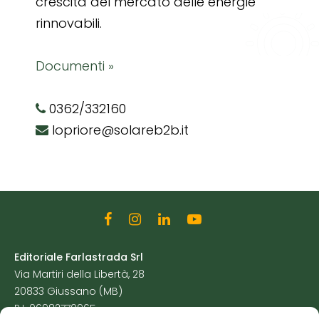
crescita del mercato delle energie
rinnovabili.
Documenti »
0362/332160
lopriore@solareb2b.it
Editoriale Farlastrada Srl
Via Martiri della Libertà, 28
20833 Giussano (MB)
P.I. 06982770965