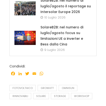
SolareB2B: nel numero di
luglio/agosto il reportage su
Intersolar Europe 2026
10 Luglio 2026
SolareB2B: nel numero di
luglio/agosto focus su
limitazioni UE a inverter e
Bess dalla Cina
9 Luglio 2026
Condividi:
Facebook
LinkedIn
Twitter
Email
WhatsApp
FOTOVOLTAICO
GROWATT
OMNISUN
RINNOVABILI
SOLARE
STORAGE
WORKSHOP