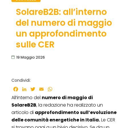
SolareB2B: all’interno
del numero di maggio
un approfondimento
sulle CER
19 Maggio 2026
Condividi:
Facebook
LinkedIn
Twitter
Email
WhatsApp
All’interno del
numero di maggio di
SolareB2B
, la redazione ha realizzato un
articolo di
approfondimento sull’evoluzione
delle comunità energetiche in Italia.
Le CER
si trovano oggi a un bivio decisivo. Se da un