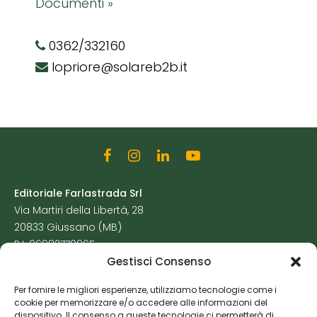
Documenti »
0362/332160
lopriore@solareb2b.it
Editoriale Farlastrada Srl
Via Martiri della Libertà, 28
20833 Giussano (MB)
P.I. 06982770965
Gestisci Consenso
Privacy Policy
Per fornire le migliori esperienze, utilizziamo tecnologie come i
Cookie Policy
cookie per memorizzare e/o accedere alle informazioni del
Risorse Aggiuntive
dispositivo. Il consenso a queste tecnologie ci permetterà di