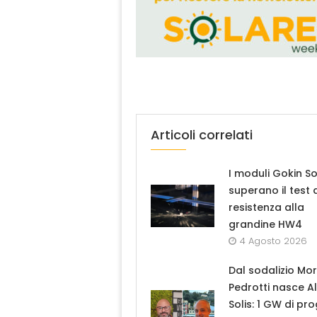
Articoli correlati
I moduli Gokin So
superano il test 
resistenza alla
grandine HW4
4 Agosto 2026
Dal sodalizio Mo
Pedrotti nasce A
Solis: 1 GW di pro