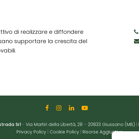
tivo di realizzare e diffondere
ssano supportare la crescita del
abili.
strada Srl
-
Via Martiri della Libertà, 28
–
20833 Giussano (MB)
|
Privacy Policy
|
Cookie Policy
|
Risorse Aggiuntive