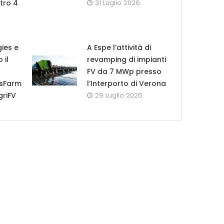
tro 4
31 Luglio 2026
ies e
A Espe l’attività di
 il
revamping di impianti
FV da 7 MWp presso
esFarm
l’Interporto di Verona
griFV
29 Luglio 2026