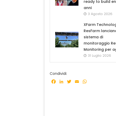
ready to build en
anni
3 Agosto 2026
XFarm Technolog
ResFarm lanciano
sistema di
monitoraggio R
Monitoring per a
31 Luglio 2026
Condividi:
Facebook
LinkedIn
Twitter
Email
WhatsApp