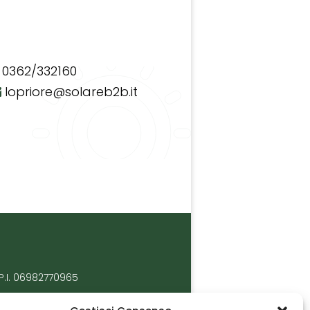
0362/332160
lopriore@solareb2b.it
P.I. 06982770965