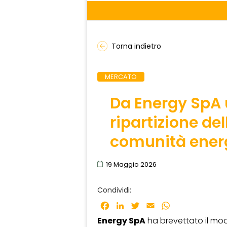
Torna indietro
MERCATO
Da Energy SpA 
ripartizione del
comunità ener
19 Maggio 2026
Condividi:
Facebook
LinkedIn
Twitter
Email
WhatsApp
Energy SpA
ha brevettato il mo