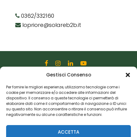
0362/332160
lopriore@solareb2b.it
Gestisci Consenso
Editoriale Farlastrada Srl
Via Martiri della Libertà, 28
Per fornire le migliori esperienze, utilizziamo tecnologie come i
cookie per memorizzare e/o accedere alle informazioni del
20833 Giussano (MB)
dispositivo. Il consenso a queste tecnologie ci permetterà di
P.I. 06982770965
elaborare dati come il comportamento di navigazione o ID unici
su questo sito. Non acconsentire o ritirare il consenso può influire
negativamente su alcune caratteristiche e funzioni.
Privacy Policy
Cookie Policy
Risorse Aggiuntive
ACCETTA