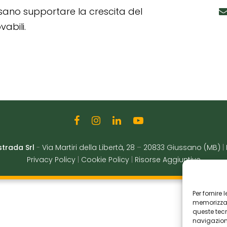
ssano supportare la crescita del
abili.
strada Srl
-
Via Martiri della Libertà, 28
–
20833 Giussano (MB)
|
Privacy Policy
|
Cookie Policy
|
Risorse Aggiuntive
Per fornire
memorizzare
queste tec
navigazione