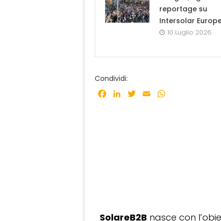
reportage su
Intersolar Europ
10 Luglio 2026
Condividi:
Facebook
LinkedIn
Twitter
Email
WhatsApp
SolareB2B
nasce con l’obiet