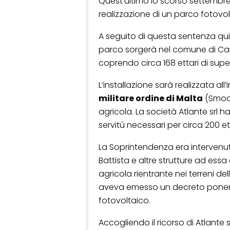
Quest’ultimo lo scorso settembre
realizzazione di un parco fotovolt
A seguito di questa sentenza quindi
parco sorgerà nel comune di Ca
coprendo circa 168 ettari di super
L’installazione sarà realizzata all’
militare ordine di Malta
(Smoa)
agricola. La società Atlante srl ha
servitù necessari per circa 200 ett
La Soprintendenza era intervenut
Battista e altre strutture ad ess
agricola rientrante nei terreni del
aveva emesso un decreto pone
fotovoltaico.
Accogliendo il ricorso di Atlante s