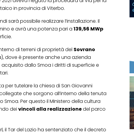
 2021 aveva negato la procedura di Via per la
aico in provincia di Viterbo.
 sarà possibile realizzare l’installazione. Il
nino e avrà una potenza pari a
139,56 MWp
ficie.
interno di terreni di proprietà del
Sovrano
, dove è presente anche una azienda
 acquisito dallo Smoa i diritti di superficie e
ari.
a per tutelare la chiesa di San Giovanni
a collegate che sorgono all’interno della tenuta
lo Smoa. Per questo il Ministero della cultura
ndo dei
vincoli alla realizzazione
del parco
rl, il Tar del Lazio ha sentenziato che il decreto