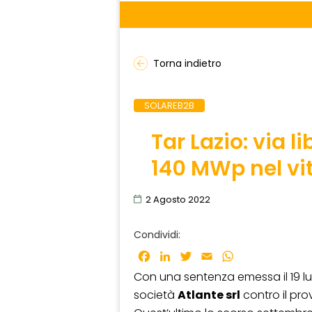
Torna indietro
SOLAREB2B
Tar Lazio: via l
140 MWp nel vi
2 Agosto 2022
Condividi:
Facebook
LinkedIn
Twitter
Email
WhatsApp
Con una sentenza emessa il 19 lugl
società
Atlante srl
contro il pro