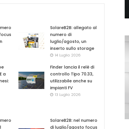
umero
SolareB2B: allegato al
 focus
numero di
in
luglio/agosto, un
inserto sullo storage
14 Luglio 2026
pe
Finder lancia il relè di
UE a
controllo Tipo 70.33,
nesi:
utilizzabile anche su
impianti FV
13 Luglio 2026
umero
SolareB2B: nel numero
l
di luglio/agosto focus