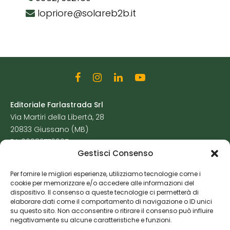
lopriore@solareb2b.it
Editoriale Farlastrada Srl
Via Martiri della Libertà, 28
20833 Giussano (MB)
P.I. 06982770965
Gestisci Consenso
Privacy Policy
Per fornire le migliori esperienze, utilizziamo tecnologie come i
Cookie Policy
cookie per memorizzare e/o accedere alle informazioni del
Risorse Aggiuntive
dispositivo. Il consenso a queste tecnologie ci permetterà di
elaborare dati come il comportamento di navigazione o ID unici
su questo sito. Non acconsentire o ritirare il consenso può influire
negativamente su alcune caratteristiche e funzioni.