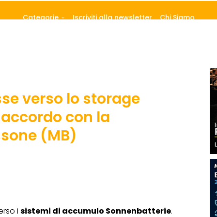
Categorie
Iscriviti alla newsletter
Chi Siamo
sse verso lo storage
accordo con la
ssone (MB)
erso i
sistemi di accumulo Sonnenbatterie
.