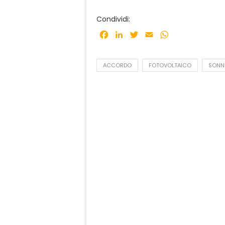
Condividi:
Facebook
LinkedIn
Twitter
Email
WhatsApp
ACCORDO
FOTOVOLTAICO
SONN