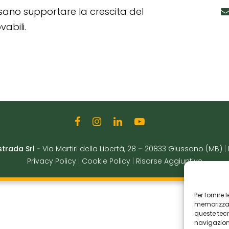
ssano supportare la crescita del
abili.
strada Srl
-
Via Martiri della Libertà, 28
–
20833 Giussano (MB)
|
Privacy Policy
|
Cookie Policy
|
Risorse Aggiuntive
Per fornire
memorizzare
queste tec
navigazione