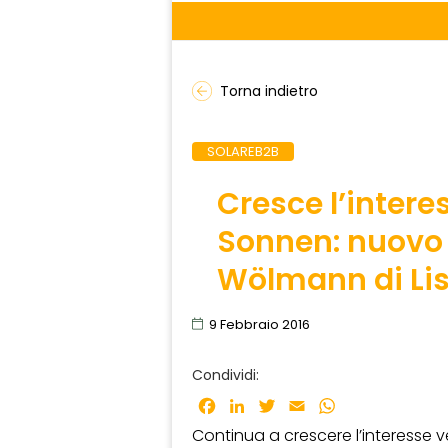
Torna indietro
SOLAREB2B
Cresce l’intere
Sonnen: nuovo 
Wölmann di Li
9 Febbraio 2016
Condividi:
Facebook
LinkedIn
Twitter
Email
WhatsApp
Continua a crescere l’interesse v