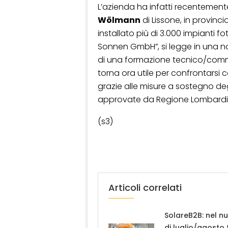
L’azienda ha infatti recentement
Wölmann
di Lissone, in provinci
installato più di 3.000 impianti fo
Sonnen GmbH”, si legge in una no
di una formazione tecnico/comm
torna ora utile per confrontars
grazie alle misure a sostegno deg
approvate da Regione Lombardi
(s3)
Articoli correlati
SolareB2B: nel n
di luglio/agosto