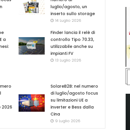
in
luglio/agosto, un
inserto sullo storage
14 Luglio 2026
pe
Finder lancia il relè di
UE a
controllo Tipo 70.33,
nesi:
utilizzabile anche su
impianti FV
13 Luglio 2026
umero
SolareB2B: nel numero
l
di luglio/agosto focus
su limitazioni UE a
e 2026
inverter e Bess dalla
Cina
9 Luglio 2026