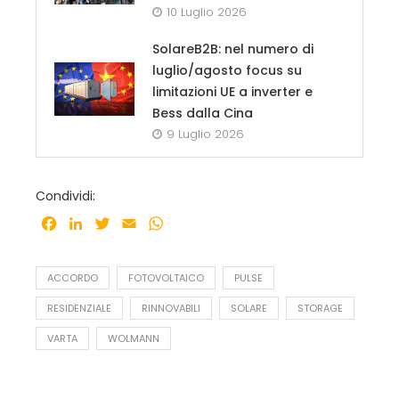
10 Luglio 2026
SolareB2B: nel numero di
luglio/agosto focus su
limitazioni UE a inverter e
Bess dalla Cina
9 Luglio 2026
Condividi:
Facebook
LinkedIn
Twitter
Email
WhatsApp
ACCORDO
FOTOVOLTAICO
PULSE
RESIDENZIALE
RINNOVABILI
SOLARE
STORAGE
VARTA
WOLMANN