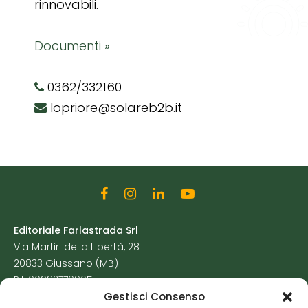
rinnovabili.
Documenti »
0362/332160
lopriore@solareb2b.it
Editoriale Farlastrada Srl
Via Martiri della Libertà, 28
20833 Giussano (MB)
P.I. 06982770965
Gestisci Consenso