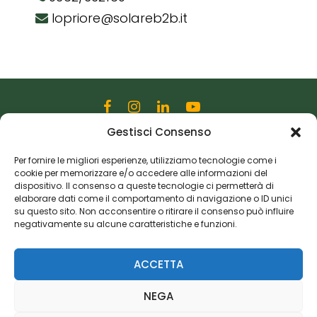
lopriore@solareb2b.it
Gestisci Consenso
Editoriale Farlastrada Srl
Via Martiri della Libertà, 28
Per fornire le migliori esperienze, utilizziamo tecnologie come i
cookie per memorizzare e/o accedere alle informazioni del
20833 Giussano (MB)
dispositivo. Il consenso a queste tecnologie ci permetterà di
P.I. 06982770965
elaborare dati come il comportamento di navigazione o ID unici
su questo sito. Non acconsentire o ritirare il consenso può influire
negativamente su alcune caratteristiche e funzioni.
Privacy Policy
Cookie Policy
Risorse Aggiuntive
ACCETTA
NEGA