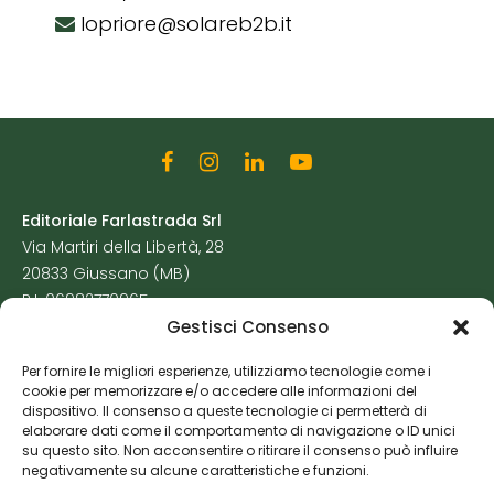
lopriore@solareb2b.it
Editoriale Farlastrada Srl
Via Martiri della Libertà, 28
20833 Giussano (MB)
P.I. 06982770965
Gestisci Consenso
Privacy Policy
Per fornire le migliori esperienze, utilizziamo tecnologie come i
Cookie Policy
cookie per memorizzare e/o accedere alle informazioni del
Risorse Aggiuntive
dispositivo. Il consenso a queste tecnologie ci permetterà di
elaborare dati come il comportamento di navigazione o ID unici
su questo sito. Non acconsentire o ritirare il consenso può influire
negativamente su alcune caratteristiche e funzioni.