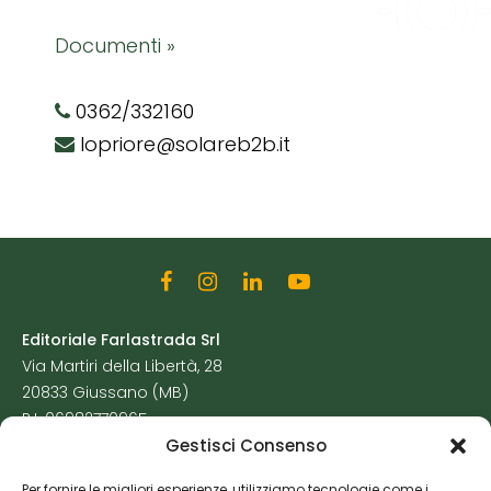
Documenti »
0362/332160
lopriore@solareb2b.it
Editoriale Farlastrada Srl
Via Martiri della Libertà, 28
20833 Giussano (MB)
P.I. 06982770965
Gestisci Consenso
Privacy Policy
Per fornire le migliori esperienze, utilizziamo tecnologie come i