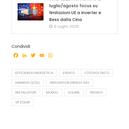
luglio/agosto focus su
limitazioni UE a inverter e
Bess dalla Cina
9 Luglio 2026
Condividi:
Facebook
LinkedIn
Twitter
Email
WhatsApp
EFFICIENZA ENERGETICA
EVENTO
FOTOVOLTAICO
HANWHA QCELL
INNOVATION ENERGY DAY
INSTALLATORI
MODULI
SOLARE
TREVISO
VP SOLAR