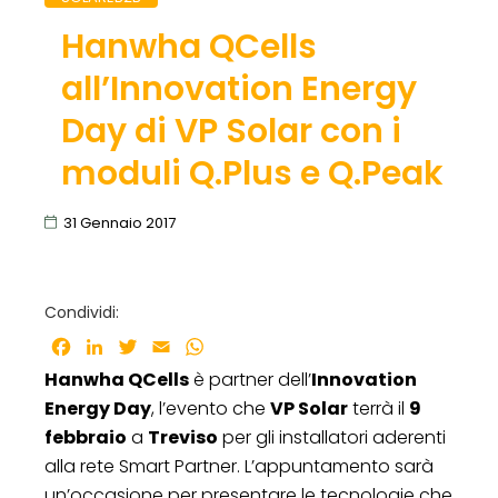
Hanwha QCells
all’Innovation Energy
Day di VP Solar con i
moduli Q.Plus e Q.Peak
31 Gennaio 2017
Condividi:
Facebook
LinkedIn
Twitter
Email
WhatsApp
Hanwha QCells
è partner dell’
Innovation
Energy Day
, l’evento che
VP Solar
terrà il
9
febbraio
a
Treviso
per gli installatori aderenti
alla rete Smart Partner. L’appuntamento sarà
un’occasione per presentare le tecnologie che