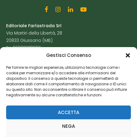
Editoriale Farlastrada Srl
Via Martiri della Libertà, 28
20833 Giussano (MB)
P.I. 06982770965
Gestisci Consenso
Privacy Policy
Per fornire le migliori esperienze, utilizziamo tecnologie come i
Cookie Policy
cookie per memorizzare e/o accedere alle informazioni del
Risorse Aggiuntive
dispositivo. Il consenso a queste tecnologie ci permetterà di
elaborare dati come il comportamento di navigazione o ID unici
su questo sito. Non acconsentire o ritirare il consenso può influire
negativamente su alcune caratteristiche e funzioni.
ACCETTA
NEGA