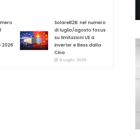
umero
SolareB2B: nel numero
l
di luglio/agosto focus
su limitazioni UE a
e 2026
inverter e Bess dalla
Cina
9 Luglio 2026