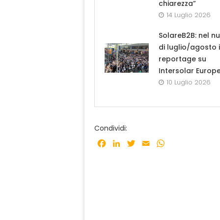
chiarezza”
14 Luglio 2026
SolareB2B: nel n
di luglio/agosto i
reportage su
Intersolar Europ
10 Luglio 2026
Condividi:
Facebook
LinkedIn
Twitter
Email
WhatsApp