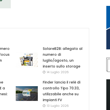
umero
SolareB2B: allegato al
 focus
numero di
in
luglio/agosto, un
inserto sullo storage
14 Luglio 2026
pe
Finder lancia il relè di
UE a
controllo Tipo 70.33,
nesi:
utilizzabile anche su
impianti FV
13 Luglio 2026