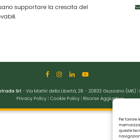
ssano supportare la crescita del
abili.
strada Srl
-
Via Martiri della Libertà, 28
–
20833 Giussano (MB)
|
Privacy Policy
|
Cookie Policy
|
Risorse Aggiuntive
Per fornire
memorizzare
queste tec
navigazione