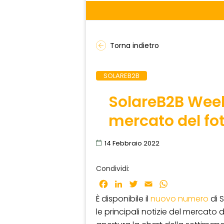
Torna indietro
SOLAREB2B
SolareB2B Weekl
mercato del fo
14 Febbraio 2022
Condividi:
Facebook
LinkedIn
Twitter
Email
WhatsApp
È disponibile il
nuovo numero
di 
le principali notizie del mercato d