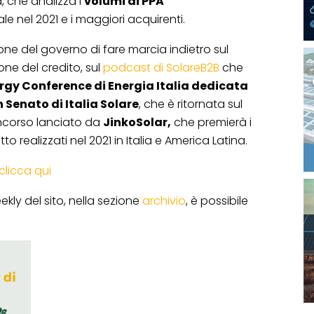
, che analizza i
volumi di PPA
ale nel 2021 e i maggiori acquirenti.
one del governo di fare marcia indietro sul
one del credito, sul
podcast di SolareB2B
che
rgy Conference di Energia Italia dedicata
 Senato di Italia Solare
, che è ritornata sul
concorso lanciato da
JinkoSolar,
che premierà i
tto realizzati nel 2021 in Italia e America Latina.
clicca qui
ekly del sito, nella sezione
archivio
, è possibile
.