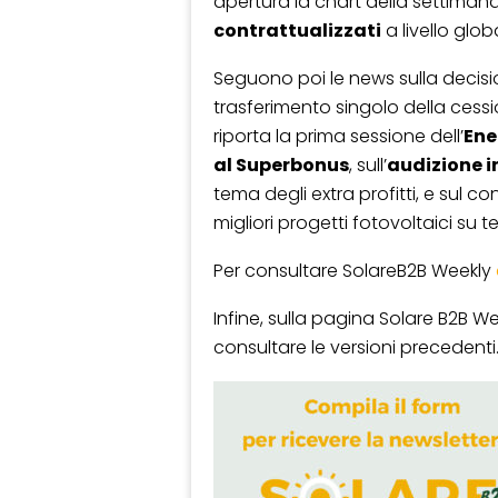
apertura la chart della settimana
contrattualizzati
a livello glob
Seguono poi le news sulla decisi
trasferimento singolo della cessi
riporta la prima sessione dell’
Ene
al Superbonus
, sull’
audizione in
tema degli extra profitti, e sul 
migliori progetti fotovoltaici su te
Per consultare SolareB2B Weekly
Infine, sulla pagina Solare B2B We
consultare le versioni precedenti