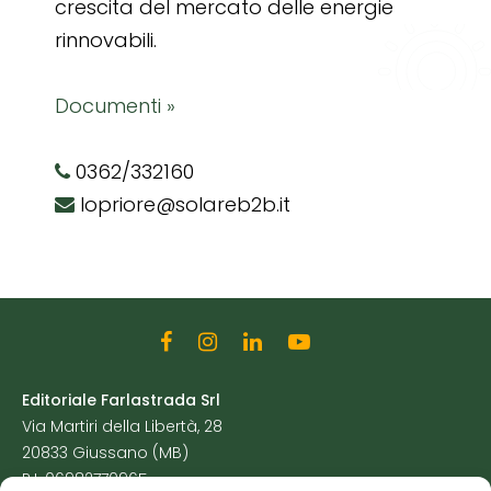
crescita del mercato delle energie
rinnovabili.
Documenti »
0362/332160
lopriore@solareb2b.it
Editoriale Farlastrada Srl
Via Martiri della Libertà, 28
20833 Giussano (MB)
P.I. 06982770965