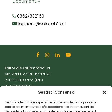
Documenti »
0362/332160
lopriore@solareb2b.it
Editoriale Farlastrada Srl
Via Martiri della Libertà, 28
20833 Giussano (MB)
P.I. 06982770965
Gestisci Consenso
Privacy Policy
Per fornire le migliori esperienze, utilizziamo tecnologie come i
Cookie Policy
cookie per memorizzare e/o accedere alle informazioni del
Risorse Aggiuntive
dispositivo. Il consenso a queste tecnologie ci permetterà di