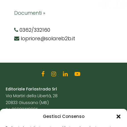
Documenti »
0362/332160
lopriore@solareb2b.it
Editoriale Farlastrada Srl
Via Martiri della Libertà, 28
20833 Giussano (MB)
P.I. 06982770965
Gestisci Consenso
Privacy Policy