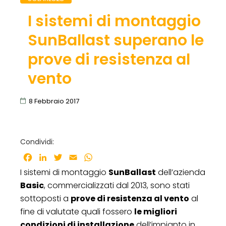
I sistemi di montaggio
SunBallast superano le
prove di resistenza al
vento
8 Febbraio 2017
Condividi:
Facebook
LinkedIn
Twitter
Email
WhatsApp
I sistemi di montaggio
SunBallast
dell’azienda
Basic
, commercializzati dal 2013, sono stati
sottoposti a
prove di resistenza al vento
al
fine di valutate quali fossero
le migliori
condizioni di installazione
dell’impianto in