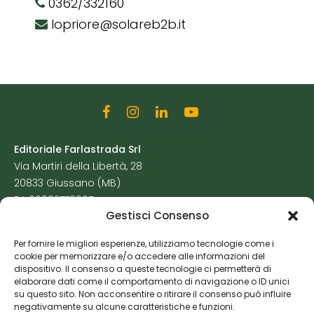
0362/332160
lopriore@solareb2b.it
Editoriale Farlastrada Srl
Via Martiri della Libertà, 28
20833 Giussano (MB)
P.I. 06982770965
Gestisci Consenso
Privacy Policy
Per fornire le migliori esperienze, utilizziamo tecnologie come i
Cookie Policy
cookie per memorizzare e/o accedere alle informazioni del
Risorse Aggiuntive
dispositivo. Il consenso a queste tecnologie ci permetterà di
elaborare dati come il comportamento di navigazione o ID unici
su questo sito. Non acconsentire o ritirare il consenso può influire
negativamente su alcune caratteristiche e funzioni.