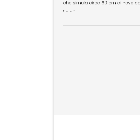
che simula circa 50 cm di neve c
su un …