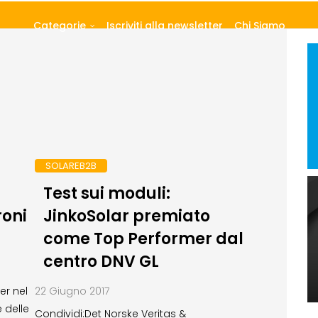
Categorie
Iscriviti alla newsletter
Chi Siamo
SOLAREB2B
Test sui moduli:
oni
JinkoSolar premiato
come Top Performer dal
centro DNV GL
er nel
22 Giugno 2017
e delle
Condividi:Det Norske Veritas &