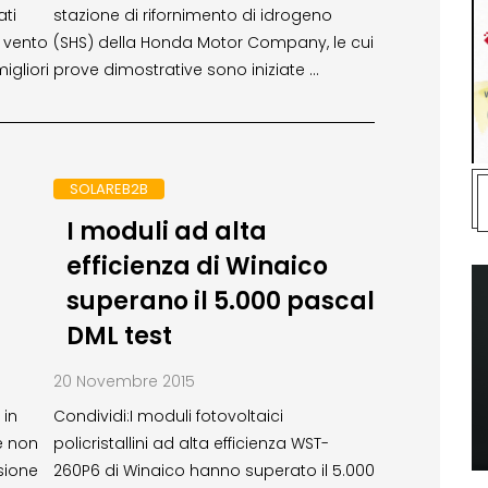
ati
stazione di rifornimento di idrogeno
l vento
(SHS) della Honda Motor Company, le cui
igliori
prove dimostrative sono iniziate …
SOLAREB2B
I moduli ad alta
efficienza di Winaico
superano il 5.000 pascal
DML test
20 Novembre 2015
 in
Condividi:I moduli fotovoltaici
e non
policristallini ad alta efficienza WST-
sione
260P6 di Winaico hanno superato il 5.000