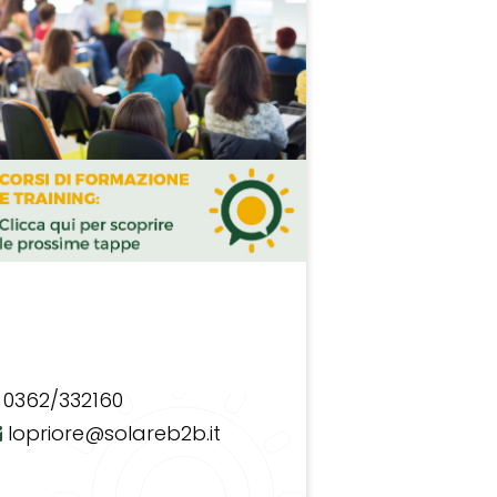
0362/332160
lopriore@solareb2b.it