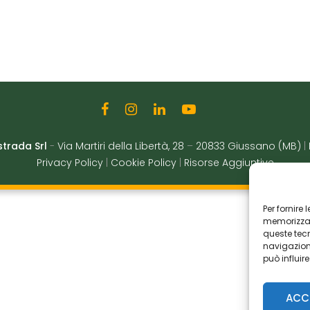
strada Srl
-
Via Martiri della Libertà, 28
–
20833 Giussano (MB)
|
Privacy Policy
|
Cookie Policy
|
Risorse Aggiuntive
Per fornire
memorizzare
queste tec
navigazione
può influir
ACC