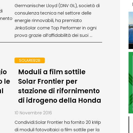
Germanischer Lloyd (DNV GL), società di
di
consulenza tecnica nel settore delle
imento
energie rinnovabili, ha premiato
JinkoSolar come Top Performer in ogni
prova grazie all’affidabilità dei suoi …
SOLAREB2B
io
Moduli a film sottile
 le
Solar Frontier per
al
stazione di rifornimento
di idrogeno della Honda
10 Novembre 2016
Condividi:Solar Frontier ha fornito 20 kWp
di moduli fotovoltaici a film sottile per la