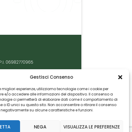
P.I. 06982770965
Gestisci Consenso
 le migliori esperienze, utilizziamo tecnologie come i cookie per
 e/o accedere alle informazioni del dispositivo. Il consenso a
nologie ci permetterà di elaborare dati come il comportamento di
 o ID unici su questo sito. Non acconsentire o ritirare il consenso
e negativamente su alcune caratteristiche e funzioni.
ETTA
NEGA
VISUALIZZA LE PREFERENZE