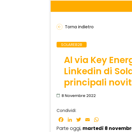
Torna indietro
SOLAREB2B
Al via Key Ener
Linkedin di Sola
principali novi
8 Novembre 2022
Condividi:
Facebook
LinkedIn
Twitter
Email
WhatsApp
Parte oggi,
martedì 8 novembr