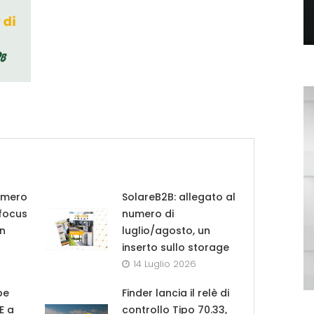
umero
SolareB2B: allegato al
 focus
numero di
in
luglio/agosto, un
inserto sullo storage
14 Luglio 2026
pe
Finder lancia il relè di
UE a
controllo Tipo 70.33,