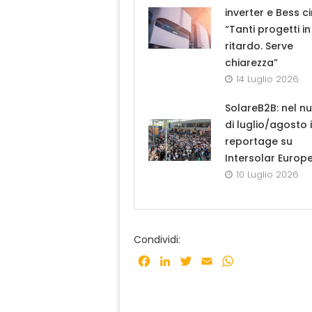
inverter e Bess ci
“Tanti progetti in
ritardo. Serve
chiarezza”
14 Luglio 2026
SolareB2B: nel n
di luglio/agosto i
reportage su
Intersolar Europ
10 Luglio 2026
Condividi:
Facebook
LinkedIn
Twitter
Email
WhatsApp