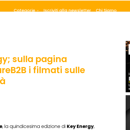
Categorie
Iscriviti alla newsletter
Chi Siamo
gy; sulla pagina
reB2B i filmati sulle
tà
e
, la quindicesima edizione di
Key Energy
,