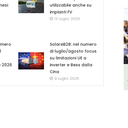
nesi:
utilizzabile anche su
impianti FV
13 Luglio 2026
umero
SolareB2B: nel numero
l
di luglio/agosto focus
su limitazioni UE a
e 2026
inverter e Bess dalla
Cina
9 Luglio 2026