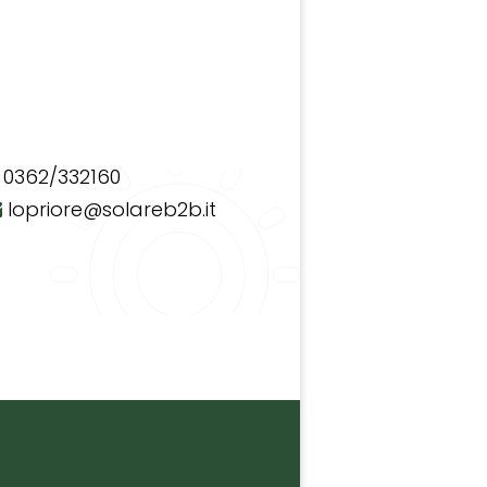
0362/332160
lopriore@solareb2b.it