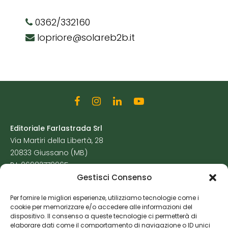
0362/332160
lopriore@solareb2b.it
Editoriale Farlastrada Srl
Via Martiri della Libertà, 28
20833 Giussano (MB)
P.I. 06982770965
Gestisci Consenso
Privacy Policy
Per fornire le migliori esperienze, utilizziamo tecnologie come i
Cookie Policy
cookie per memorizzare e/o accedere alle informazioni del
Risorse Aggiuntive
dispositivo. Il consenso a queste tecnologie ci permetterà di
elaborare dati come il comportamento di navigazione o ID unici