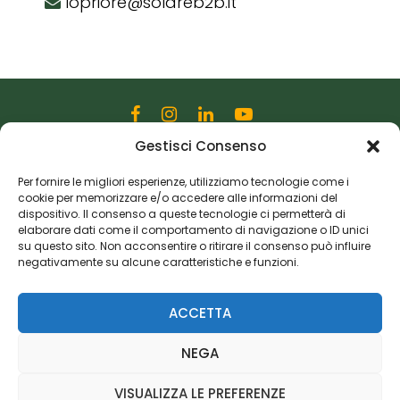
lopriore@solareb2b.it
Gestisci Consenso
Editoriale Farlastrada Srl
Via Martiri della Libertà, 28
Per fornire le migliori esperienze, utilizziamo tecnologie come i
cookie per memorizzare e/o accedere alle informazioni del
20833 Giussano (MB)
dispositivo. Il consenso a queste tecnologie ci permetterà di
P.I. 06982770965
elaborare dati come il comportamento di navigazione o ID unici
su questo sito. Non acconsentire o ritirare il consenso può influire
negativamente su alcune caratteristiche e funzioni.
Privacy Policy
Cookie Policy
Risorse Aggiuntive
ACCETTA
NEGA
VISUALIZZA LE PREFERENZE