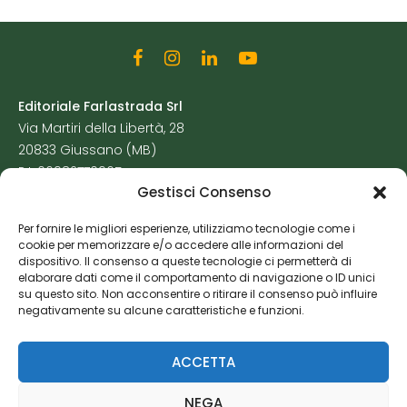
Editoriale Farlastrada Srl
Via Martiri della Libertà, 28
20833 Giussano (MB)
P.I. 06982770965
Gestisci Consenso
Privacy Policy
Per fornire le migliori esperienze, utilizziamo tecnologie come i
Cookie Policy
cookie per memorizzare e/o accedere alle informazioni del
Risorse Aggiuntive
dispositivo. Il consenso a queste tecnologie ci permetterà di
elaborare dati come il comportamento di navigazione o ID unici
su questo sito. Non acconsentire o ritirare il consenso può influire
negativamente su alcune caratteristiche e funzioni.
ACCETTA
NEGA