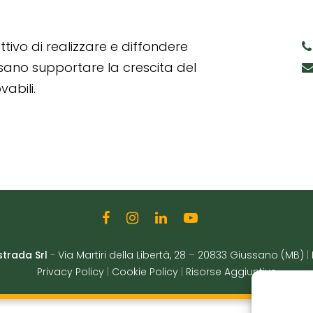
tivo di realizzare e diffondere
ssano supportare la crescita del
abili.
strada Srl
-
Via Martiri della Libertà, 28
–
20833 Giussano (MB)
|
Privacy Policy
|
Cookie Policy
|
Risorse Aggiuntive