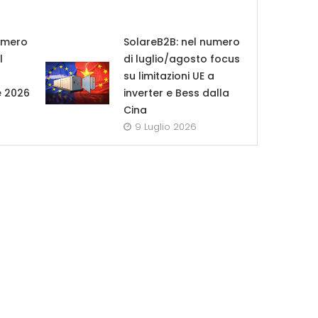
umero
SolareB2B: nel numero
l
di luglio/agosto focus
su limitazioni UE a
e 2026
inverter e Bess dalla
Cina
9 Luglio 2026