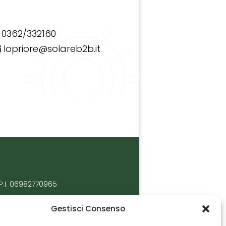
0362/332160
lopriore@solareb2b.it
P.I. 06982770965
Gestisci Consenso