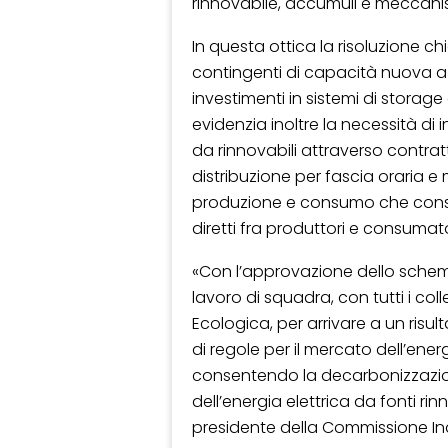
rinnovabile, accumuli e meccan
In questa ottica la risoluzione ch
contingenti di capacità nuova a 
investimenti in sistemi di storag
evidenzia inoltre la necessità di 
da rinnovabili attraverso contratti
distribuzione per fascia oraria 
produzione e consumo che consen
diretti fra produttori e consumato
«Con l’approvazione dello schema 
lavoro di squadra, con tutti i col
Ecologica, per arrivare a un risul
di regole per il mercato dell’ener
consentendo la decarbonizzazione
dell’energia elettrica da fonti rin
presidente della Commissione In