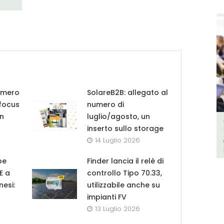
umero
SolareB2B: allegato al
 focus
numero di
in
luglio/agosto, un
inserto sullo storage
14 Luglio 2026
pe
Finder lancia il relè di
UE a
controllo Tipo 70.33,
nesi:
utilizzabile anche su
impianti FV
13 Luglio 2026