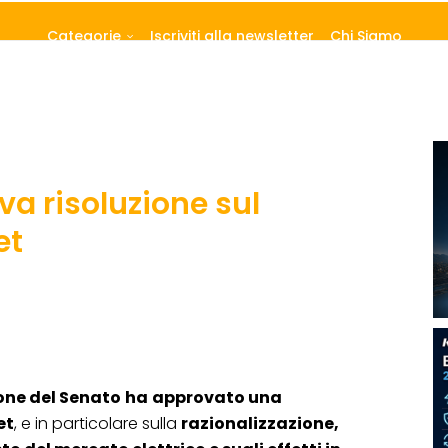
Categorie
Iscriviti alla newsletter
Chi Siamo
va risoluzione sul
et
ne del Senato
ha
approvato una
et
, e in particolare sulla
razionalizzazione,