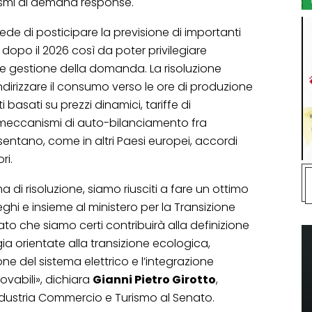
ismi di demand response.
iede di posticipare la previsione di importanti
dopo il 2026 così da poter privilegiare
e e gestione della domanda. La risoluzione
indirizzare il consumo verso le ore di produzione
 basati su prezzi dinamici, tariffe di
e meccanismi di auto-bilanciamento fra
tano, come in altri Paesi europei, accordi
ri.
di risoluzione, siamo riusciti a fare un ottimo
leghi e insieme al ministero per la Transizione
tato che siamo certi contribuirà alla definizione
gia orientate alla transizione ecologica,
 del sistema elettrico e l’integrazione
novabili», dichiara
Gianni Pietro Girotto
,
dustria Commercio e Turismo al Senato.