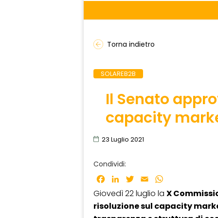
Torna indietro
SOLAREB2B
Il Senato appro
capacity mark
23 Luglio 2021
Condividi:
Facebook
LinkedIn
Twitter
Email
WhatsApp
Giovedì 22 luglio la
X Commissio
risoluzione sul capacity mark