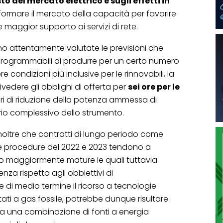
o del mercato elettrico e sugli effetti in
 riformare il mercato della capacità per favorire
e maggior supporto ai servizi di rete.
no attentamente valutate le previsioni che
programmabili di produrre per un certo numero
re condizioni più inclusive per le rinnovabili, la
ivedere gli obblighi di offerta per
sei ore per le
ori di riduzione della potenza ammessa di
ibrio complessivo dello strumento.
inoltre che contratti di lungo periodo come
le procedure del 2022 e 2023 tendono a
no maggiormente mature le quali tuttavia
za rispetto agli obbiettivi di
 di medio termine il ricorso a tecnologie
ati a gas fossile, potrebbe dunque risultare
a una combinazione di fonti a energia