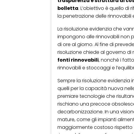
trasparenza e struttura di cost
bolletta
. L’obiettivo è quello di
la penetrazione delle rinnovabili 
La risoluzione evidenzia che van
impongono alle rinnovabili non 
di ore al giorno. Al fine di prevede
risoluzione chiede al governo di r
fonti rinnovabili
, nonché i fatt
rinnovabili e stoccaggi e l’equil
Sempre la risoluzione evidenzia 
quelli per la capacità nuova nel
premiare tecnologie che risulta
rischiano una precoce obsolescen
decarbonizzazione. In una visione
mature, come gli impianti aliment
maggiormente costoso rispetto 