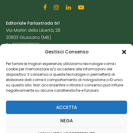
Editoriale Farlastrada Srl
Via Martiri della Libertà, 28
20833 Giussano (MB)
P.I. 06982770965
Gestisci Consenso
Privacy Policy
Per fornire le migliori esperienze, utilizziamo tecnologie come i
Cookie Policy
cookie per memorizzare e/o accedere alle informazioni del
Risorse Aggiuntive
dispositivo. Il consenso a queste tecnologie ci permetterà di
elaborare dati come il comportamento di navigazione o ID unici
su questo sito. Non acconsentire o ritirare il consenso può influire
negativamente su alcune caratteristiche e funzioni.
ACCETTA
NEGA