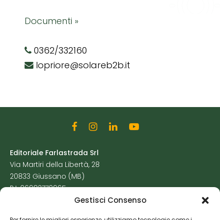
Documenti »
0362/332160
lopriore@solareb2b.it
Editoriale Farlastrada Srl
Via Martiri della Libertà, 28
20833 Giussano (MB)
P.I. 06982770965
Gestisci Consenso
Privacy Policy
Per fornire le migliori esperienze, utilizziamo tecnologie come i