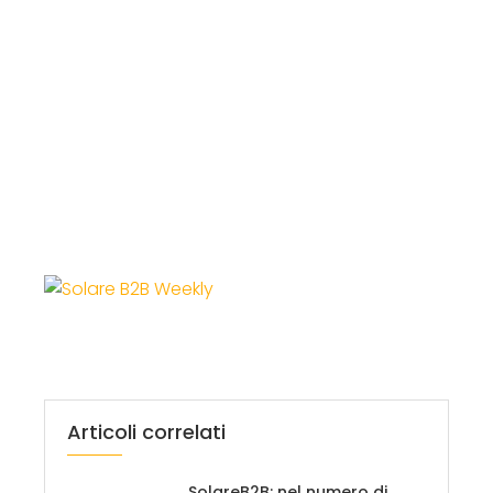
Articoli correlati
SolareB2B: nel numero di