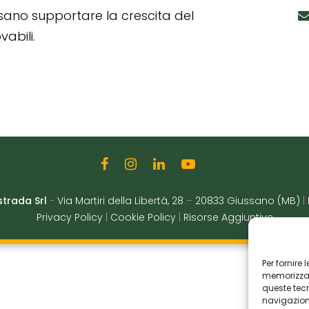
ssano supportare la crescita del
abili.
strada Srl
-
Via Martiri della Libertà, 28
–
20833 Giussano (MB)
|
Privacy Policy
|
Cookie Policy
|
Risorse Aggiuntive
Per fornire
memorizzare
queste tec
navigazione