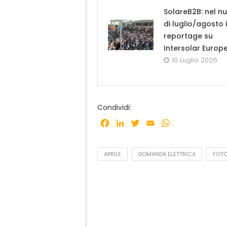
SolareB2B: nel n
di luglio/agosto i
reportage su
Intersolar Europ
10 Luglio 2026
Condividi:
Facebook
LinkedIn
Twitter
Email
WhatsApp
APRILE
DOMANDA ELETTRICA
FOT