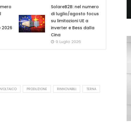
umero
SolareB2B: nel numero
l
di luglio/agosto focus
su limitazioni UE a
e 2026
inverter e Bess dalla
Cina
9 Luglio 2026
OVOLTAICO
PRODUZIONE
RINNOVABILI
TERNA