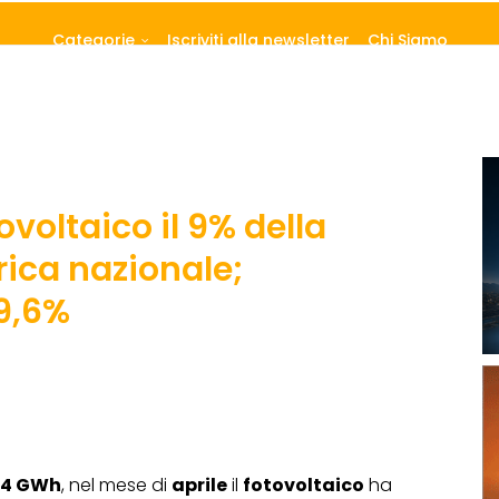
Categorie
Iscriviti alla newsletter
Chi Siamo
tovoltaico il 9% della
ica nazionale;
9,6%
194 GWh
, nel mese di
aprile
il
fotovoltaico
ha