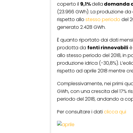
coperto il
9,1%
della
domanda c
(23.966 GWh). La produzione da
rispetto allo
stesso periodo
del 2
generato 2.428 GWh.
È quanto riportato dai dati mensil
prodotta da
fonti rinnovabili
è 
allo stesso periodo del 2018, in p
produzione idrica (-30,8%). L’eolic
rispetto ad aprile 2018 mentre cre
Complessivamente, nei primi quat
GWh, con una crescita del 17% ris
periodo del 2018, andando a copr
Per consultare i dati
clicca qui