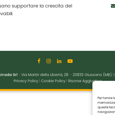
ssano supportare la crescita del
abili.
strada Srl
-
Via Martiri della Libertà, 28
–
20833 Giussano (MB)
|
Privacy Policy
|
Cookie Policy
|
Risorse Aggiuntive
Per fornire
memorizzare
queste tec
navigazione