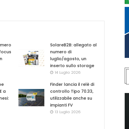
umero
SolareB2B: allegato al
 focus
numero di
in
luglio/agosto, un
inserto sullo storage
14 Luglio 2026
pe
Finder lancia il relè di
UE a
controllo Tipo 70.33,
nesi:
utilizzabile anche su
impianti FV
13 Luglio 2026