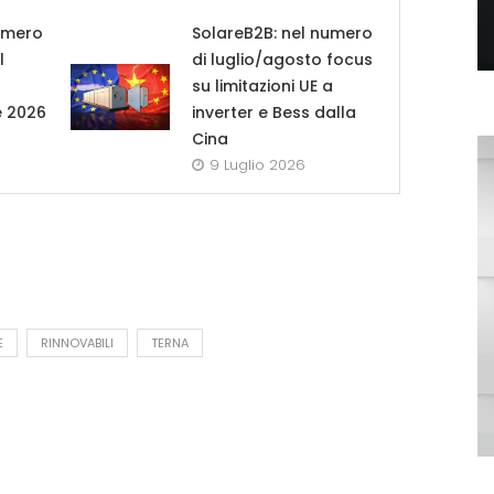
umero
SolareB2B: nel numero
l
di luglio/agosto focus
su limitazioni UE a
e 2026
inverter e Bess dalla
Cina
9 Luglio 2026
E
RINNOVABILI
TERNA