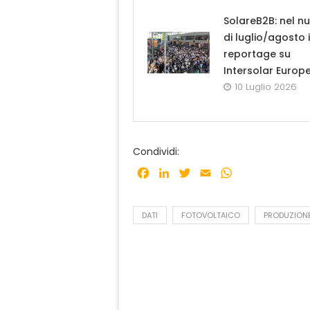
SolareB2B: nel n
di luglio/agosto i
reportage su
Intersolar Europ
10 Luglio 2026
Condividi:
Facebook
LinkedIn
Twitter
Email
WhatsApp
DATI
FOTOVOLTAICO
PRODUZION