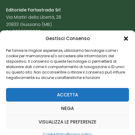
Editoriale Farlastrada Srl
Via Martiri della Libertà, 28
20833 Giussano (MB)
P.I. 06982770965
Gestisci Consenso
Privacy Policy
Per fornire le migliori esperienze, utilizziamo tecnologie come i
Cookie Policy
cookie per memorizzare e/o accedere alle informazioni del
Risorse Aggiuntive
dispositivo. Il consenso a queste tecnologie ci permetterà di
elaborare dati come il comportamento di navigazione o ID unici
su questo sito. Non acconsentire o ritirare il consenso può influire
negativamente su alcune caratteristiche e funzioni.
ACCETTA
NEGA
VISUALIZZA LE PREFERENZE
Cookie Policy
Privacy policy