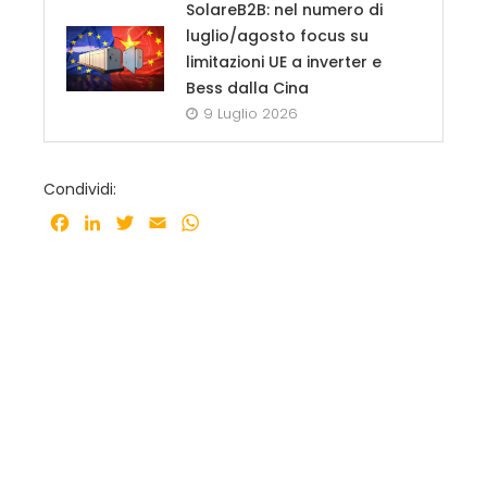
SolareB2B: nel numero di
luglio/agosto focus su
limitazioni UE a inverter e
Bess dalla Cina
9 Luglio 2026
Condividi:
Facebook
LinkedIn
Twitter
Email
WhatsApp