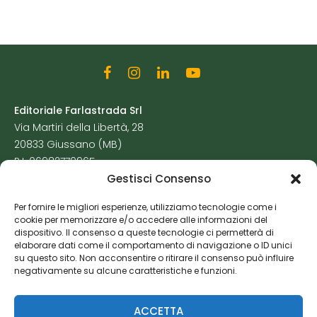
Editoriale Farlastrada Srl
Via Martiri della Libertà, 28
20833 Giussano (MB)
P.I. 06982770965
Gestisci Consenso
Privacy Policy
Per fornire le migliori esperienze, utilizziamo tecnologie come i
Cookie Policy
cookie per memorizzare e/o accedere alle informazioni del
Risorse Aggiuntive
dispositivo. Il consenso a queste tecnologie ci permetterà di
elaborare dati come il comportamento di navigazione o ID unici
su questo sito. Non acconsentire o ritirare il consenso può influire
negativamente su alcune caratteristiche e funzioni.
ACCETTA