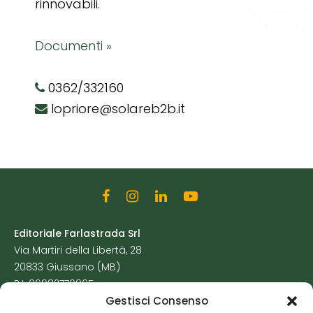
rinnovabili.
Documenti »
0362/332160
lopriore@solareb2b.it
Editoriale Farlastrada Srl
Via Martiri della Libertà, 28
20833 Giussano (MB)
P.I. 06982770965
Gestisci Consenso