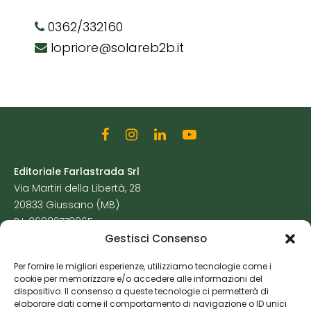
0362/332160
lopriore@solareb2b.it
Editoriale Farlastrada Srl
Via Martiri della Libertà, 28
20833 Giussano (MB)
P.I. 06982770965
Gestisci Consenso
Privacy Policy
Per fornire le migliori esperienze, utilizziamo tecnologie come i
Cookie Policy
cookie per memorizzare e/o accedere alle informazioni del
Risorse Aggiuntive
dispositivo. Il consenso a queste tecnologie ci permetterà di
elaborare dati come il comportamento di navigazione o ID unici