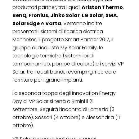
produttori partner, tra i quali
Ariston Thermo
,
BenQ
,
Fronius
,
Jinko Solar
,
LG Solar
,
SMA
,
SolarEdge
e
Varta
. Verranno inoltre
presentati i sistemi di ricarica elettrica
Mennekes, il progetto Smart Partner 2017, il
gruppo di acquisto My Solar Family, le
tecnologie termiche (sistemi ibridi,
termodinamico, pompe di calore) e i servizi VP
Solar, tra i quali bandi, revamping, ricerca e
forniture per i grandi impianti.
La seconda tappa degli Innovation Energy
Day di VP Solar si terrà a Rimini il 21
settembre. Seguirà l’incontro di Lamezia (3
ottobre), Sassari (4 ottobre) e Alessandria (11
ottobre).
VP Solar propone inoltre due nuovi