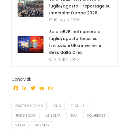
luglio/agosto il reportage su
Intersolar Europe 2026
10 Luglio 2026
SolareB2B: nel numero di
luglio/agosto focus su
limitazioni UE a inverter e
Bess dalla Cina
9 Luglio 2026
Condividi:
Facebook
LinkedIn
Twitter
Email
WhatsApp
ARISTON THERMO
BENQ
FRONIUS
JINKO SOLAR
LG SOLAR
SMA
SOLAREDGE
VARTA
VP SOLAR