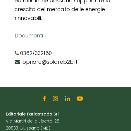
editoriali che possano supportare la
crescita del mercato delle energie
rinnovabili.
Documenti »
0362/332160
lopriore@solareb2b.it
Editoriale Farlastrada Srl
Via Martiri della Libertà, 28
20833 Giussano (MB)