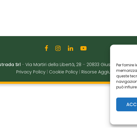
strada Srl
-
Via Martiri della Libertà, 28
–
20833 Giussano (MB)
|
Per fornire
memorizzare
Privacy Policy
|
Cookie Policy
|
Risorse Aggiuntive
queste tec
navigazione
può influir
ACC