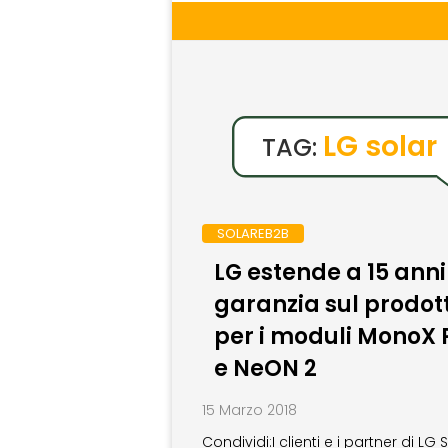
LG solar
TAG:
SOLAREB2B
LG estende a 15 anni
garanzia sul prodot
per i moduli MonoX 
e NeON 2
15 Marzo 2018
Condividi:I clienti e i partner di LG 