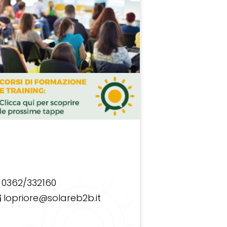
0362/332160
lopriore@solareb2b.it