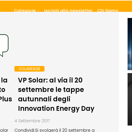
Categorie
Iscriviti alla newsletter
Chi Siamo
SOLAREB2B
 la
VP Solar: al via il 20
to
settembre le tappe
Plus
autunnali degli
Innovation Energy Day
4 Settembre 2017
Solar
Condividi:Si svolgerà il 20 settembre a