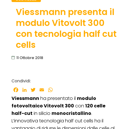
Viessmann presenta il
modulo Vitovolt 300
con tecnologia half cut
cells
11 Ottobre 2018
Condividi:
Facebook
LinkedIn
Twitter
Email
WhatsApp
Viessmann
ha presentato il
modulo
fotovoltaico Vitovolt 300
con
120 celle
half-cut
in silicio
monocristallino
.
L’innovativa tecnologia half cut cells ha il
vantaggio di ridurre le dispersioni dalle celle al