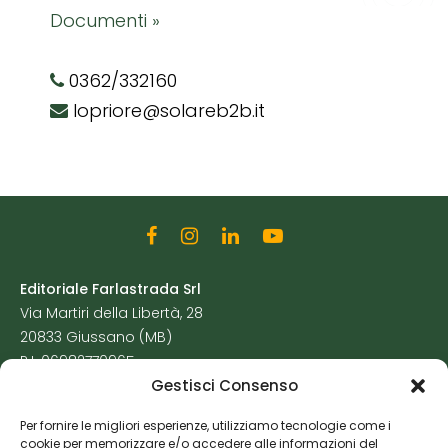
Documenti »
0362/332160
lopriore@solareb2b.it
Editoriale Farlastrada Srl
Via Martiri della Libertà, 28
20833 Giussano (MB)
P.I. 06982770965
Gestisci Consenso
Privacy Policy
Per fornire le migliori esperienze, utilizziamo tecnologie come i
Cookie Policy
cookie per memorizzare e/o accedere alle informazioni del